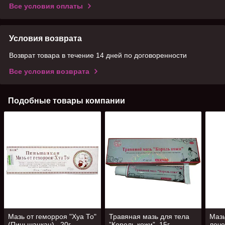
Все условия оплаты
Условия возврата
Возврат товара в течение 14 дней по договоренности
Все условия возврата
Подобные товары компании
Мазь от геморроя "Хуа То"
Травяная мазь для тела
Мазь
(Пиньшанкан) , 20г
”Король кожи”, 15г
лече