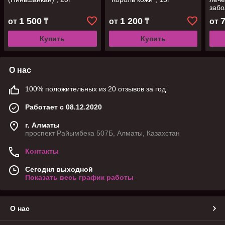
забо
1 500
1 200
от
₸
от
₸
от
Купить
Купить
О нас
100% положительных из 20 отзывов за год
Работает с 08.12.2020
г. Алматы
проспект Райымбека 507Б, Алматы, Казахстан
Контакты
Сегодня выходной
Показать весь график работы
О нас