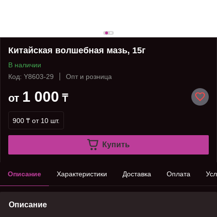
Китайская волшебная мазь, 15г
В наличии
Код: Y8603-29
Опт и розница
1 000
от
₸
900 ₸
от 10 шт.
Купить
Описание
Характеристики
Доставка
Оплата
Усл
Описание