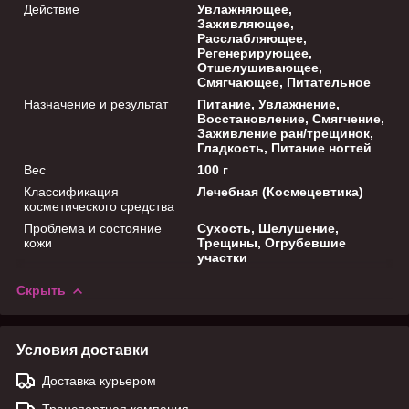
Действие
Увлажняющее,
Заживляющее,
Расслабляющее,
Регенерирующее,
Отшелушивающее,
Смягчающее, Питательное
Назначение и результат
Питание, Увлажнение,
Восстановление, Смягчение,
Заживление ран/трещинок,
Гладкость, Питание ногтей
Вес
100 г
Классификация
Лечебная (Космецевтика)
косметического средства
Проблема и состояние
Сухость, Шелушение,
кожи
Трещины, Огрубевшие
участки
Скрыть
Условия доставки
Доставка курьером
Транспортная компания