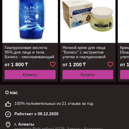
Гиалуроновая кислота
Ночной крем для лица
Крем
95% для лица и тела
"Бэлисс" с экстрактом
Disa
Бэлисс - омолаживающий
улитки и гиалуроновой
улит
лифтинг-эффект, 300мл
кислотой, 60 гр
1 800
1 200
от
₸
от
₸
от
Купить
Купить
О нас
100% положительных из 21 отзыва за год
Работает с 08.12.2020
г. Алматы
проспект Райымбека 507Б, Алматы, Казахстан