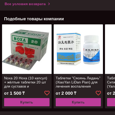
Все условия возврата
Подобные товары компании
Noxa 20 Ноха (10 капсул)
Таблетки "Сяоянь Лидань"
Табл
+ жёлтые таблетки 20 шт
(XiaoYan LiDan Pian) для
Сити
для суставов и
лечения воспаления
(Yans
позвоночника
желчного пузыря, 100шт
алле
1 500
2 000
от
₸
от
₸
от
Купить
Купить