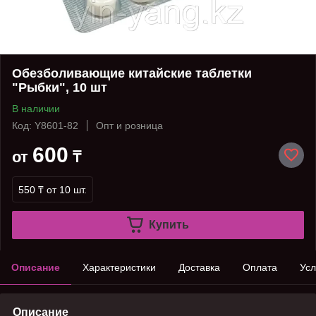
Обезболивающие китайские таблетки
"Рыбки", 10 шт
В наличии
Код: Y8601-82
Опт и розница
600
от
₸
550 ₸
от 10 шт.
Купить
Описание
Характеристики
Доставка
Оплата
Усл
Описание