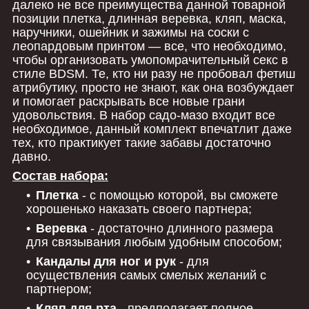
далеко не все преимущества данной товарной
позиции плетка, длинная веревка, кляп, маска,
наручники, ошейник и зажимы на соски с
леопардовым принтом — все, что необходимо,
чтобы организовать умопомрачительный секс в
стиле BDSM. Те, кто ни разу не пробовал фетиш
атрибутику, просто не знают, как она возбуждает
и помогает раскрывать все новые грани
удовольствия. В набор садо-мазо входит все
необходимое, данный комплект впечатлит даже
тех, кто практикует такие забавы достаточно
давно.
Состав набора:
Плетка
- с помощью которой, вы сможете
хорошенько наказать своего партнера;
Веревка
- достаточно длинного размера
для связывания любым удобным способом;
Кандалы для ног и рук
- для
осуществления самых смелых желаний с
партнером;
Кляп для рта
- предполагает полное