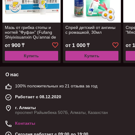
Мазь от грибка стопы и
Спрей детский от ангины
Спре
ногтей "Фуфан" (Fufang
с ромашкой, 30мл
"Мяо
Shiyixisuanxin Qu’annai de
Ruan’gao), 10 гр.
900
1 000
от
₸
от
₸
от
Купить
Купить
О нас
100% положительных из 21 отзыва за год
Работает с 08.12.2020
г. Алматы
проспект Райымбека 507Б, Алматы, Казахстан
Контакты
Сегодня работает с 09:00 до 19:00