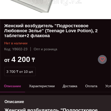
Женский возбудитель "Подростковое
Любовное Зелье" (Teenage Love Potion), 2
таблетки+2 флакона
Нет в наличии
Код: Y8602-23
Опт и розница
4 200
от
₸
3 700 ₸
от 10 шт.
Описание
Характеристики
Доставка
Оплата
Усл
Описание
Женский возбудитель "Подростковое