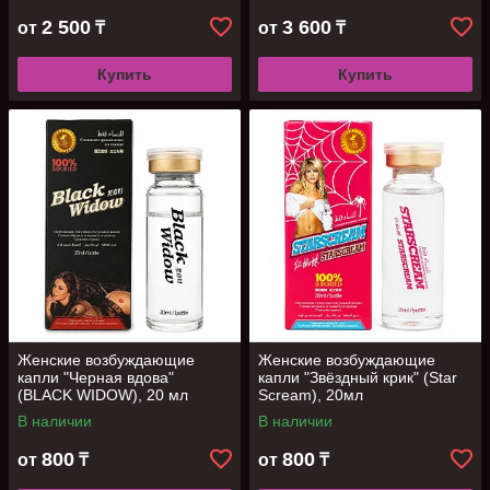
2 500
3 600
от
₸
от
₸
Купить
Купить
Женские возбуждающие
Женские возбуждающие
капли "Черная вдова"
капли "Звёздный крик" (Star
(BLACK WIDOW), 20 мл
Scream), 20мл
В наличии
В наличии
800
800
от
₸
от
₸