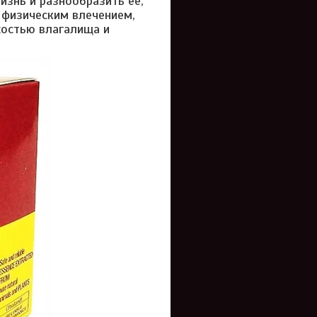
изнь и разнообразить ее,
 физическим влечением,
хостью влагалища и