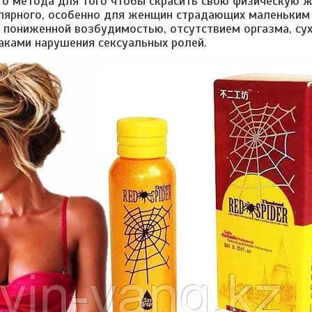
го метода для того чтобы скрасить свою физическую ж
улярного, особенно для женщин страдающих маленьким
 пониженной возбудимостью, отсутствием оргазма, су
аками нарушения сексуальных ролей.