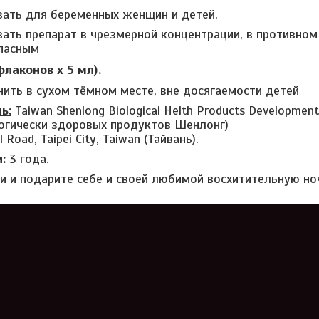
вать для беременных женщин и детей.
вать препарат в чрезмерной концентрации, в противном
опасным
 флаконов х 5 мл).
ить в сухом тёмном месте, вне досягаемости детей
ь:
Taiwan Shenlong Biological Helth Products Development
огически здоровых продуктов Шенлонг)
 Road, Taipei City, Taiwan (
Тайвань).
:
3 года.
и и подарите себе и своей любимой восхитительную но