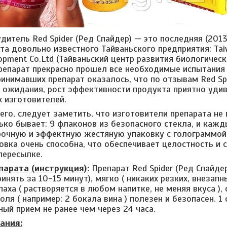
итель Red Spider (Ред Спайдер) — это последняя (2013 
а довольно известного Тайваньского предприятия: Taiwa
lopment Co.Ltd (Тайваньский центр развития биологиче
репарат прекрасно прошел все необходимые испытания и
ринимавших препарат оказалось, что по отзывам Red Spi
 ожидания, рост эффективности продукта приятно удив
х изготовителей.
его, следует заметить, что изготовители препарата не 
нько бывает: 9 флаконов из безопасного стекла, и кажд
очную и эффектную жестяную упаковку с голограммой
овка очень способна, что обеспечивает целостность и 
пересылке.
парата (инструкция):
Препарат Red Spider (Ред Спайде
инять за 10-15 минут), мягко ( никаких резких, внезапн
паха ( растворяется в любом напитке, не меняя вкуса )
ля ( например: 2 бокала вина ) полезен и безопасен. 1 
ный прием не ранее чем через 24 часа.
ания: