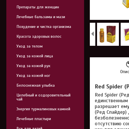
Препараты для женщин
Лечебные бальзамы и мази
Похудение и чистка организма
Красота здоровых волос
Уход за телом
Уход за кожей лица
Уход за кожей рук
Опи
Уход за кожей ног
Белоснежная улыбка
Red Spider (
Red Spider (Р
Целебный и оздоровительный
чай
единственным 
разрешает ему
Энергия турмалиновых камней
(Ред Спайдер)
безболезненно
Лечебные пластыри
отсутствию со
Все для детей