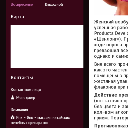
Воскресенье
Выходной
Карта
Женский возбуд
успешная работ
Products Deve
«Шенлонг»). П
ходе опроса п
превзошел все
однако и сами
Вне всего проч
как это часте
помещены в пр
Контакты
жестяная упак
флаконов при 
Действие пре
Менеджер
(достаточно пр
без цвета и за
кол-вом алкого
прием. Повтор
Инь - Янь - магазин китайских
лечебных препаратов
Противопоказ