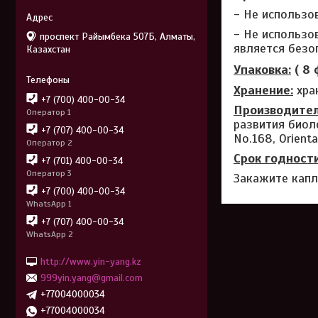
- Не использо
- Не использо
проспект Райымбека 507Б, Алматы,
является без
Казахстан
Упаковка:
( 8
Хранение:
хран
+7 (700) 400-00-34
Производител
Оператор 1
развития биол
+7 (707) 400-00-34
No.168, Oriental
Оператор 2
Срок годности
+7 (701) 400-00-34
Оператор 3
Закажите капл
+7 (700) 400-00-34
WhatsApp 1
+7 (707) 400-00-34
WhatsApp 2
http://www.yin-yang.kz
999yin.yang@gmail.com
+77004000034
+77004000034