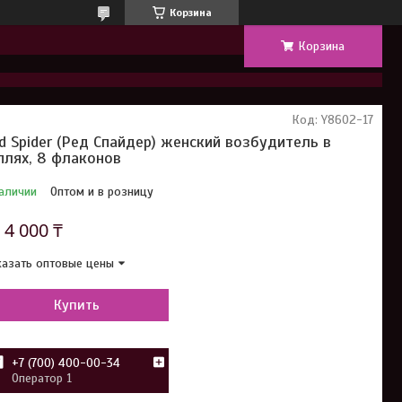
Корзина
Корзина
Код:
Y8602-17
d Spider (Ред Спайдер) женский возбудитель в
плях, 8 флаконов
аличии
Оптом и в розницу
т
4 000 ₸
азать оптовые цены
Купить
+7 (700) 400-00-34
Оператор 1