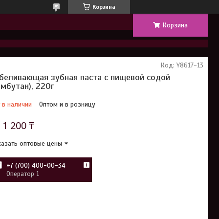
Корзина
Корзина
Код:
Y8617-13
беливающая зубная паста с пищевой содой
амбутан), 220г
 в наличии
Оптом и в розницу
т
1 200 ₸
азать оптовые цены
+7 (700) 400-00-34
Оператор 1