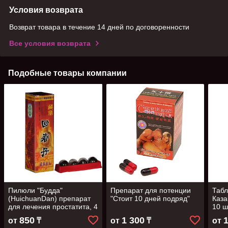
Условия возврата
Возврат товара в течение 14 дней по договоренности
Все условия возврата
Подобные товары компании
Пилюли "Будда"
Препарат для потенции
Табл
(HuichuanDan) препарат
"Стоит 10 дней подряд"
Каза
для лечения простатита, 4
10 ш
шт х 6 г
850
1 300
от
₸
от
₸
от