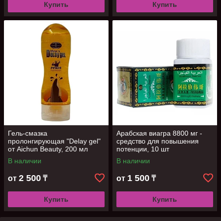
Купить
Купить
Гель-смазка
Арабская виагра 8800 мг -
пролонгирующая "Delay gel"
средство для повышения
от Aichun Beauty, 200 мл
потенции, 10 шт
В наличии
В наличии
2 500
1 500
от
₸
от
₸
Купить
Купить