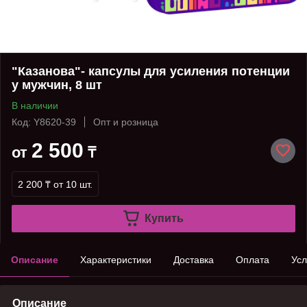
"Казанова"- капсулы для усиления потенции
у мужчин, 8 шт
В наличии
Код: Y8620-39
Опт и розница
2 500
от
₸
2 200 ₸
от 10 шт.
Купить
Описание
Характеристики
Доставка
Оплата
Усл
Описание