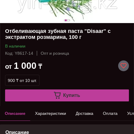
Отбеливающая зубная паста "Disaar" с
экстрактом розмарина, 100 г
В наличии
Код: Y8617-14
Опт и розница
1 000
от
₸
900 ₸
от 10 шт.
Купить
Описание
Характеристики
Доставка
Оплата
Усл
Описание