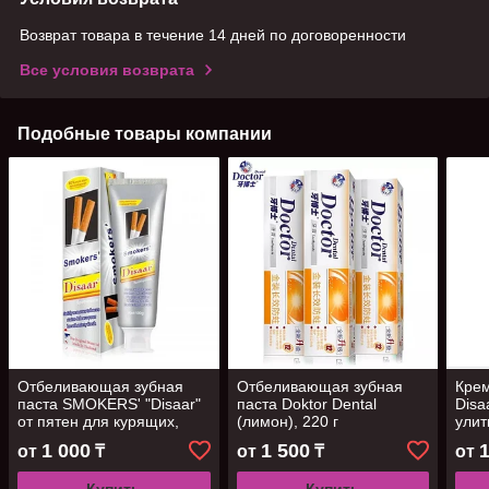
Возврат товара в течение 14 дней по договоренности
Все условия возврата
Подобные товары компании
Отбеливающая зубная
Отбеливающая зубная
Крем
паста SMOKERS' "Disaar"
паста Doktor Dental
Disa
от пятен для курящих,
(лимон), 220 г
улит
100г
1 000
1 500
от
₸
от
₸
от
Купить
Купить