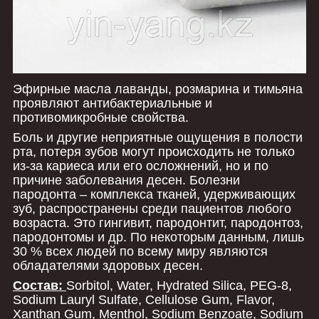
Эфир­ные мас­ла ла­ван­ды, роз­ма­ри­на и тимь­яна
п
роявляют антибактериальные и
противомикробные свойства.
Боль и другие неприятные ощущения в полости
рта, потеря зубов могут происходить не только
из-за кариеса или его осложнений, но и по
причине заболевания десен. Болезни
пародонта – комплекса тканей, удерживающих
зуб, распространены среди пациентов любого
возраста. Это гингивит, пародонтит, пародонтоз,
пародонтомы и др. По некоторым данным, лишь
30 % всех людей по всему миру являются
обладателями здоровых десен.
Состав:
Sorbitol, Water, Hydrated Silica, PEG-8,
Sodium Lauryl Sulfate, Cellulose Gum, Flavor,
Xanthan Gum, Menthol, Sodium Benzoate, Sodium