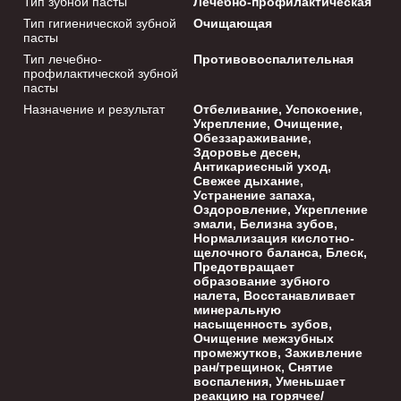
Тип зубной пасты
Лечебно-профилактическая
Тип гигиенической зубной
Очищающая
пасты
Тип лечебно-
Противовоспалительная
профилактической зубной
пасты
Назначение и результат
Отбеливание, Успокоение,
Укрепление, Очищение,
Обеззараживание,
Здоровье десен,
Антикариесный уход,
Свежее дыхание,
Устранение запаха,
Оздоровление, Укрепление
эмали, Белизна зубов,
Нормализация кислотно-
щелочного баланса, Блеск,
Предотвращает
образование зубного
налета, Восстанавливает
минеральную
насыщенность зубов,
Очищение межзубных
промежутков, Заживление
ран/трещинок, Снятие
воспаления, Уменьшает
реакцию на горячее/