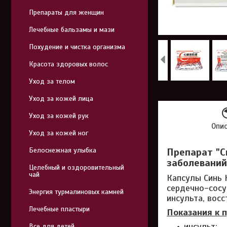
Препараты для женщин
Лечебные бальзамы и мази
Похудение и чистка организма
Красота здоровых волос
Уход за телом
Уход за кожей лица
Уход за кожей рук
Опи
Уход за кожей ног
Белоснежная улыбка
Препарат "С
заболеваний
Целебный и оздоровительный
чай
Капсулы Синь 
сердечно-сосу
Энергия турмалиновых камней
инсульта, вос
Лечебные пластыри
Показания к 
инсульт;
Все для детей