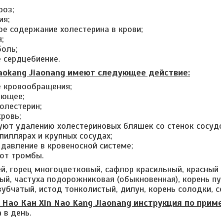
роз;
ия;
е содержание холестерина в крови;
;
боль;
 сердцебиение.
aokang Jiaonang имеют следующее действие:
 кровообращения;
яющее;
олестерин;
ровь;
уют удалению холестериновых бляшек со стенок сосуд
пиллярах и крупных сосудах;
давление в кровеносной системе;
ют тромбы.
, горец многоцветковый, сафлор красильный, красный 
ый, частуха подорожниковая (обыкновенная), корень пуэ
зубчатый, истод тонколистый, дилун, корень солодки, с
 Нао Кан Xin Nao Kang Jiaonang инструкция по прим
 в день.