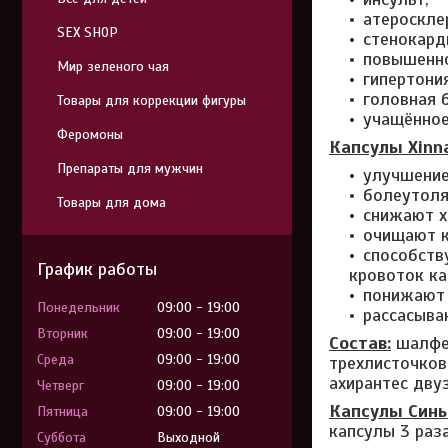
атероскле
SEX SHOP
стенокард
повышенно
Мир зеленого чая
гипертония
головная 
Товары для коррекции фигуры
учащённое
Феромоны
Капсулы Xinn
Препараты для мужчин
улучшение
болеутол
Товары для дома
снижают х
очищают к
способств
График работы
кровоток ка
понижают 
Понедельник
09:00
19:00
рассасыва
Вторник
09:00
19:00
Состав:
шалфей
Среда
09:00
19:00
трехлисточков
ахирантес дву
Четверг
09:00
19:00
Капсулы Синь
Пятница
09:00
19:00
капсулы 3 раза
Суббота
Выходной