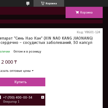
Корзина
Корзина
Код:
Y8601-124
епарат "Синь Нао Кан" (XIN NAO KANG JIAONANG)
 сердечно - сосудистых заболеваний, 30 капсул
аличии
Оптом и в розницу
т
2 000 ₸
азать оптовые цены
Купить
+7 (700) 400-00-34
Оператор 1