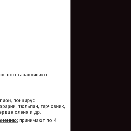
ов, восстанавливают
пион, понцирус
рарии, тюльпан, гирчовник,
ердце оленя и др.
енению:
принимают по 4