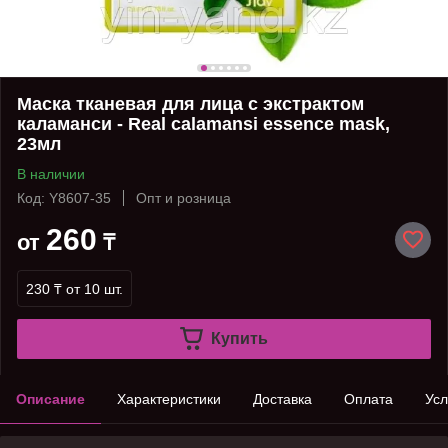
Маска тканевая для лица с экстрактом
каламанси - Real calamansi essence mask,
23мл
В наличии
Код: Y8607-35
Опт и розница
260
от
₸
230 ₸
от 10 шт.
Купить
Описание
Характеристики
Доставка
Оплата
Усл