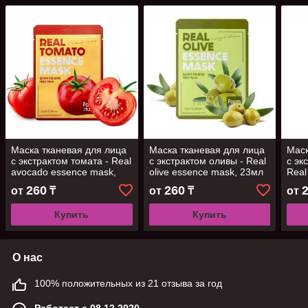
Маска тканевая для лица
Маска тканевая для лица
Маск
с экстрактом томата - Real
с экстрактом оливы - Real
с эк
avocado essence mask,
olive essence mask, 23мл
Real
23мл
mask
260
260
от
₸
от
₸
от
Купить
Купить
О нас
100% положительных из 21 отзыва за год
Работает с 08.12.2020