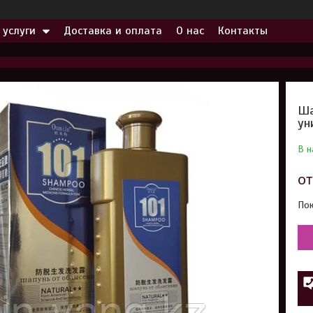
 услуги
Доставка и оплата
О нас
Контакты
Ша
ун
В н
о
Пок