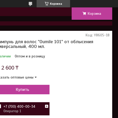
Корзина
Корзина
Код:
Y8605-18
мпунь для волос "Oumile 101" от облысения
иверсальный, 400 мл.
аличии
Оптом и в розницу
т
2 600 ₸
азать оптовые цены
Купить
+7 (700) 400-00-34
Оператор 1