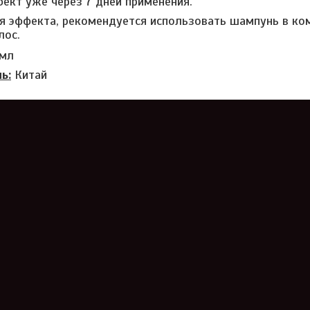
ект уже через 7 дней применения.
я эффекта, рекомендуется использовать шампунь в ко
лос.
мл
ь:
Китай