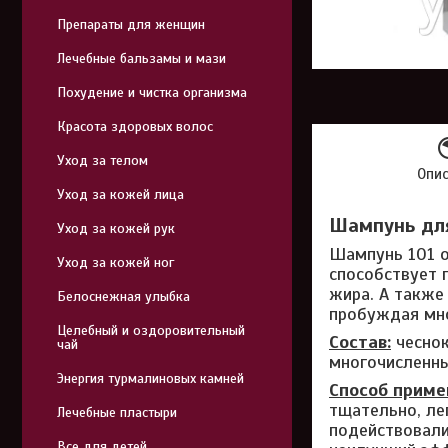
Препараты для женщин
Лечебные бальзамы и мази
Похудение и чистка организма
Красота здоровых волос
Уход за телом
Опи
Уход за кожей лица
Шампунь для
Уход за кожей рук
Шампунь 101 о
Уход за кожей ног
способствует 
жира. А также
Белоснежная улыбка
пробуждая мн
Целебный и оздоровительный
Состав:
чеснок
чай
многочисленны
Энергия турмалиновых камней
Способ приме
тщательно, ле
Лечебные пластыри
подействовали
Все для детей