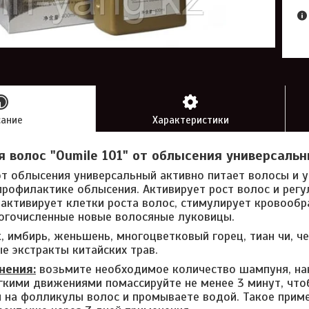
сание
Характеристики
 волос "Oumile 101" от облысения универсальн
т облысения универсальный активно питает волосы и у
профилактике облысения. Активирует рост волос и рег
 активирует клетки роста волос, стимулирует кровооб
огочисленные новые волосяные луковицы.
, имбирь, женьшень, многоцветковый горец, тиан чи, ч
е экстракты китайских трав.
нения:
возьмите необходимое количество шампуня, нан
гкими движениями помассируйте не менее 3 минут, чт
 на фолликулы волос и промываете водой. Такое прим