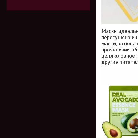
Маски идеальн
пересушена и 
маски, основа
проявлений об
целлюлозное п
другие питате