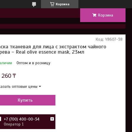
Корзина
Корзина
Код:
Y8607-38
ска тканевая для лица с экстрактом чайного
рева - Real olive essence mask, 23мл
аличии
Оптом и в розницу
т
260 ₸
азать оптовые цены
Купить
+7 (700) 400-00-34
Оператор 1