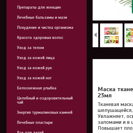
Препараты для женщин
Лечебные бальзамы и мази
Похудение и чистка организма
Красота здоровых волос
Уход за телом
Уход за кожей лица
Уход за кожей рук
Уход за кожей ног
Белоснежная улыбка
Маска ткане
23мл
Целебный и оздоровительный
чай
Тканевая маск
шелушащейся, 
Энергия турмалиновых камней
Увлажняет, ос
заломами и в 
Лечебные пластыри
Повышает плот
Все для детей