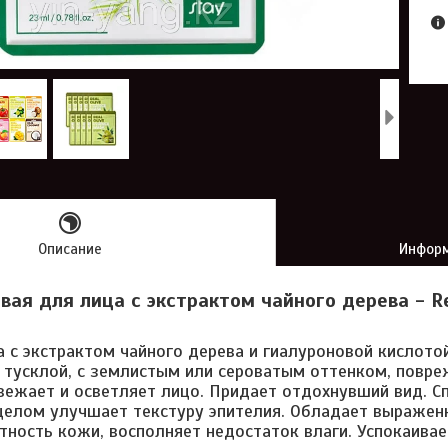
Описание
Информ
вая для лица с экстрактом чайного дерева - Rea
а с экстрактом чайного дерева и гиалуроновой кислото
тусклой, с землистым или сероватым оттенком, повре
вежает и осветляет лицо. Придает отдохнувший вид. С
целом улучшает текстуру эпителия. Обладает выраже
ность кожи, восполняет недостаток влаги. Успокаивае