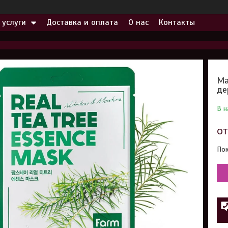
 услуги
Доставка и оплата
О нас
Контакты
Ма
де
В н
о
Пок