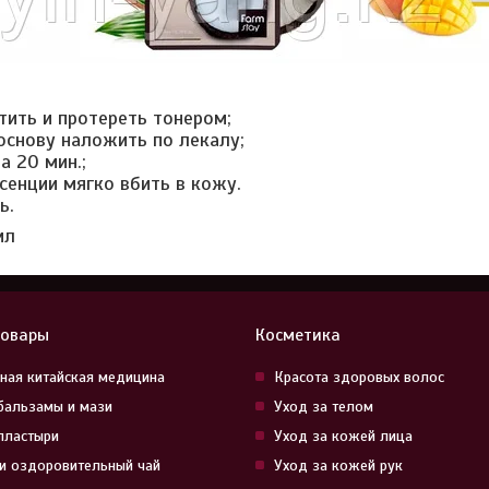
тить и протереть тонером;
основу наложить по лекалу;
а 20 мин.;
ссенции мягко вбить в кожу.
ь.
мл
товары
Косметика
ная китайская медицина
Красота здоровых волос
бальзамы и мази
Уход за телом
пластыри
Уход за кожей лица
и оздоровительный чай
Уход за кожей рук