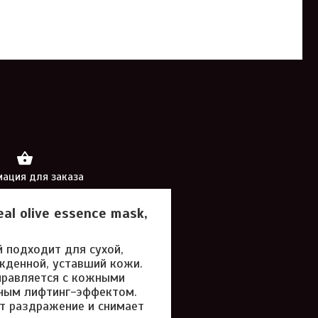
ация для заказа
l olive essence mask,
й подходит для сухой,
жденной, уставший кожи.
правляется с кожными
нным лифтинг-эффектом.
т раздражение и снимает