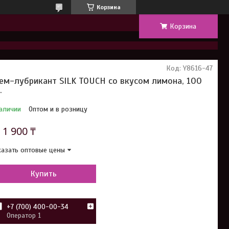
Корзина
Корзина
Код:
Y8616-47
ем-лубрикант SILK TOUCH со вкусом лимона, 100
.
аличии
Оптом и в розницу
т
1 900 ₸
азать оптовые цены
Купить
+7 (700) 400-00-34
Оператор 1