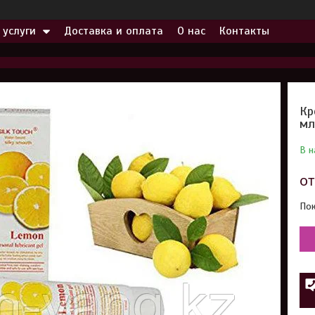
 услуги
Доставка и оплата
О нас
Контакты
Кр
мл
В н
о
Пок