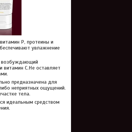
витамин Р, протеины и
обеспечивают увлажнение
ый возбуждающий
и витамин С.Не оставляет
ами.
льно предназначена для
-либо неприятных ощущений.
частке тела.
тся идеальным средством
ния.