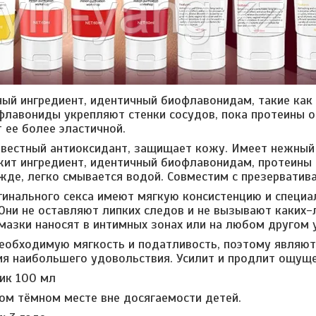
ый ингредиент, идентичный биофлавонидам, такие как 
флавониды укрепляют стенки сосудов, пока протеины 
 ее более эластичной.
известный антиоксидант, защищает кожу. Имеет нежн
ит ингредиент, идентичный биофлавонидам, протеины 
жде, легко смывается водой. Совместим с презерватив
гинального секса имеют мягкую консистенцию и специа
Они не оставляют липких следов и не вызывают каких
мазки наносят в интимных зонах или на любом другом у
еобходимую мягкость и податливость, поэтому являю
я наибольшего удовольствия. Усилит и продлит ощуще
ик 100 мл
ом тёмном месте вне досягаемости детей.