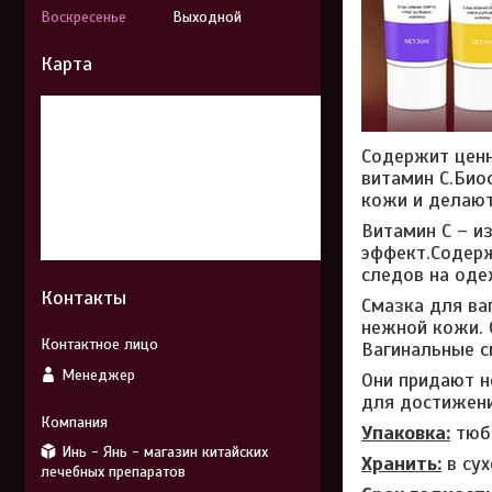
Воскресенье
Выходной
Карта
Содержит ценн
витамин С.Био
кожи и делают
Витамин С – 
эффект.Содерж
следов на оде
Контакты
Смазка для ва
нежной кожи. 
Вагинальные с
Менеджер
Они придают н
для достижени
Упаковка:
тюб
Инь - Янь - магазин китайских
Хранить:
в сух
лечебных препаратов