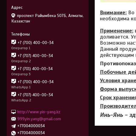
Внимание:
Во 
проспект Райымбека 507Б, Алматы,
необходима ко
Казахстан
Применение:
в
доливается. У
Возможно наст
+7 (700) 400-00-34
Данный продук
Оператор 1
действующим в
+7 (707) 400-00-34
Оператор 2
Противопоказ
+7 (701) 400-00-34
Побочные дей
Оператор 3
Условия хране
+7 (700) 400-00-34
WhatsApp 1
Форма выпуск
+7 (707) 400-00-34
Срок хранения
WhatsApp 2
Производител
http://www.yin-yang.kz
Инь-Янь - зд
999yin.yang@gmail.com
+77004000034
+77004000034