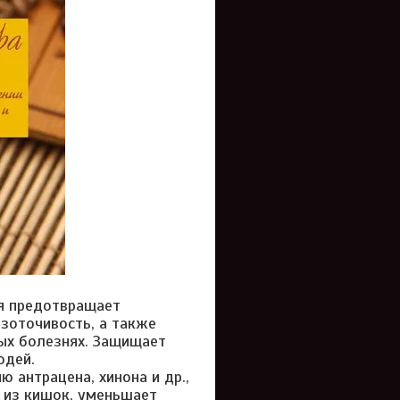
ая предотвращает
езоточивость, а также
ных болезнях. Защищает
юдей.
 антрацена, хинона и др.,
 из кишок, уменьшает