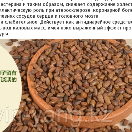
естерина и таким образом, снижает содержание холест
лактическую роль при атеросклерозе, коронарной боле
лезнях сосудов сердца и головного мозга.
 и слабительное. Действует как антидиарейное средств
ывод каловых масс, имея ярко выраженный эффект про
уры.