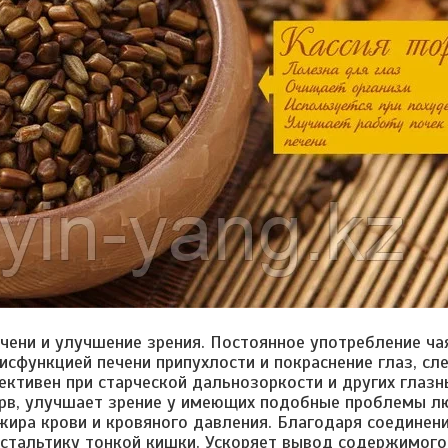
ечени и улучшение зрения. Постоянное употребление ч
сфункцией печени припухлости и покраснение глаз, сл
ективен при старческой дальнозоркости и других глаз
рв, улучшает зрение у имеющих подобные проблемы л
жира крови и кровяного давления. Благодаря соединению
стальтику тонкой кишки. Ускоряет вывод содержимого