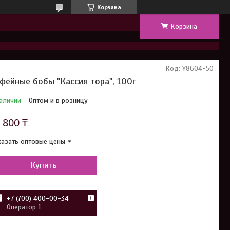
Корзина
Корзина
Код:
Y8604-50
фейные бобы "Кассия тора", 100г
аличии
Оптом и в розницу
т
800 ₸
азать оптовые цены
Купить
+7 (700) 400-00-34
Оператор 1