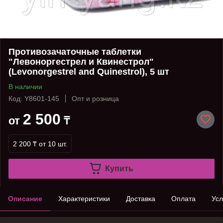
Противозачаточные таблетки
"Левоноргестрел и Квинестрол"
(Levonorgestrel and Quinestrol), 5 шт
В наличии
Код: Y8601-145
Опт и розница
2 500
от
₸
2 200 ₸
от 10 шт.
Купить
Описание
Характеристики
Доставка
Оплата
Усл